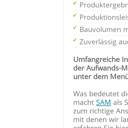
Produktergebn
Produktionsle
Bauvolumen m
Zuverlässig a
Umfangreiche In
der Aufwands-Mi
unter dem Men
Was bedeutet d
macht
SAM
als S
zum richtige An
mit denen wir l
erfahren Sie hi