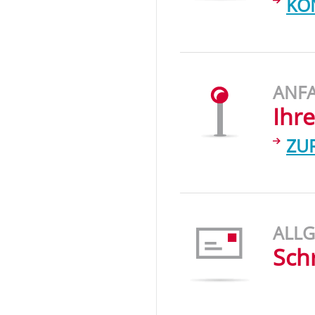
KO
ANF
Ihr
ZU
ALLG
Sch