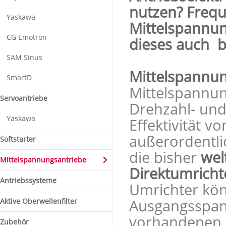
nutzen? Frequ
Yaskawa
Mittelspannu
CG Emotron
dieses auch 
SAM Sinus
Mittelspannu
SmartD
Mittelspannun
Servoantriebe
Drehzahl- un
Yaskawa
Effektivität 
außerordentli
Softstarter
die bisher
wel
Mittelspannungsantriebe
Direktumricht
Antriebssysteme
Umrichter kön
Ausgangsspan
Aktive Oberwellenfilter
vorhandenen 
Zubehör