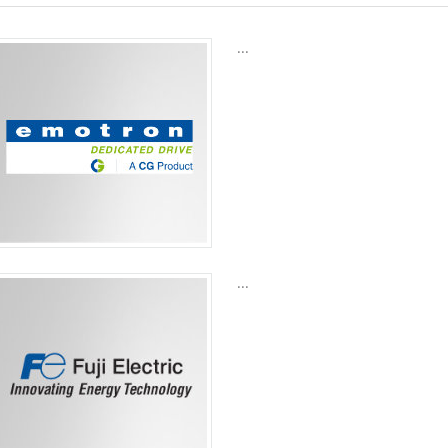
...
...