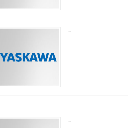
...
...